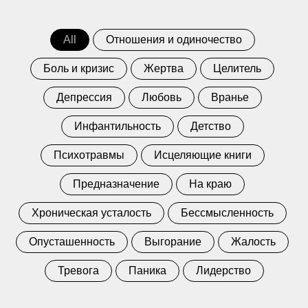
All
Отношения и одиночество
Боль и кризис
Жертва
Целитель
Депрессия
Любовь
Вранье
Инфантильность
Детство
Психотравмы
Исцеляющие книги
Предназначение
На краю
Хроническая усталость
Бессмысленность
Опусташенность
Выгорание
Жалость
Тревога
Паника
Лидерство